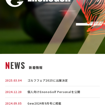
N
E
W
S
新
着
情
報
2025.03.04
ゴルフフェア2025に出展決定
2024.12.20
個人向けEnonoGolf Personalを公開
2024.09.05
Gew2024年9月号に掲載