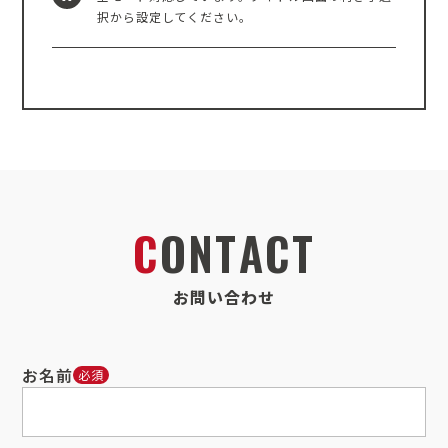
択から設定してください。
C
O
N
T
A
C
T
お
問
い
合
わ
せ
お名前
必須