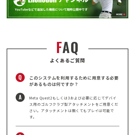
F
A
Q
よ
く
あ
る
ご
質
問
Q
このシステムを利用するために用意する必要
があるものは何ですか？
A
Meta Quest2もしくは3および必要に応じてデバイ
ス用のゴルフクラブ型アタッチメントをご用意くだ
さい。アタッチメントは無くてもプレイは可能で
す。