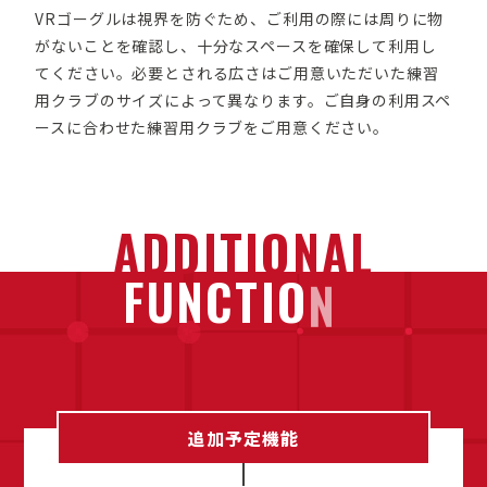
VRゴーグルは視界を防ぐため、ご利用の際には周りに物
がないことを確認し、十分なスペースを確保して利用し
てください。必要とされる広さはご用意いただいた練習
用クラブのサイズによって異なります。ご自身の利用スペ
ースに合わせた練習用クラブをご用意ください。
A
D
D
I
T
I
O
N
A
L
F
U
N
C
T
I
O
N
S
追
加
予
定
機
能
追加予定機能