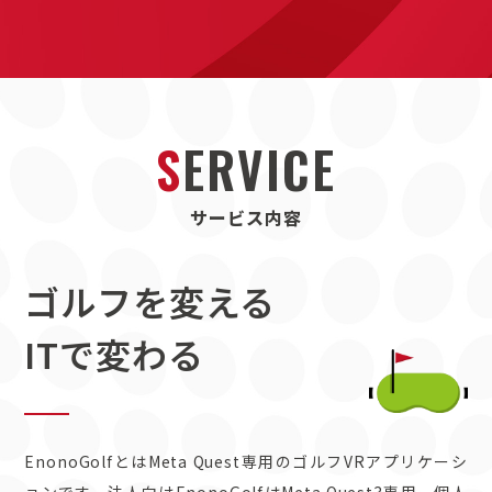
S
E
R
V
I
C
E
サ
ー
ビ
ス
内
容
ゴルフを変える​
ITで変わる
EnonoGolfとはMeta Quest専用のゴルフVRアプリケーシ
ョンです。法人向けEnonoGolfはMeta Quest3専用、個人