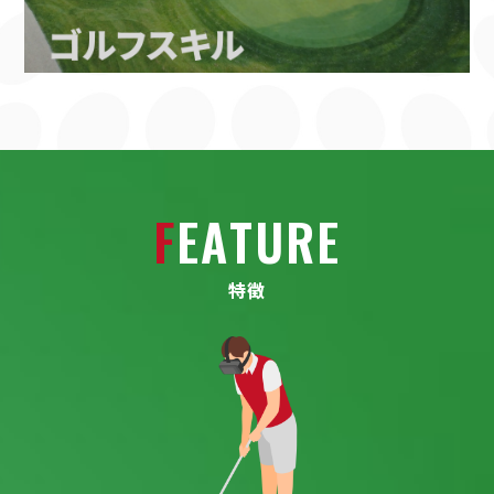
F
E
A
T
U
R
E
特
徴