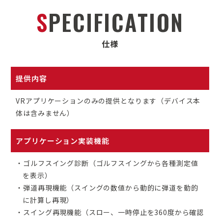
S
P
E
C
I
F
I
C
A
T
I
O
N
仕
様
提供内容
VRアプリケーションのみの提供となります（デバイス本
体は含みません）
アプリケーション実装機能
・ゴルフスイング診断（ゴルフスイングから各種測定値
を表示）
・弾道再現機能（スイングの数値から動的に弾道を動的
に計算し再現）
・スイング再現機能（スロー、一時停止を360度から確認